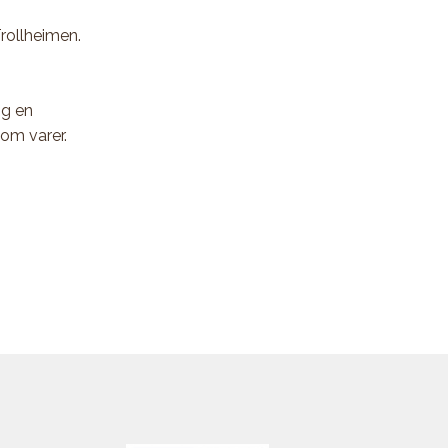
Trollheimen.
og en
som varer.