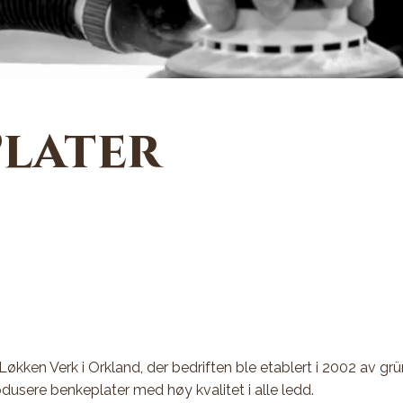
Plater
å Løkken Verk i Orkland, der bedriften ble etablert i 2002 av g
odusere benkeplater med høy kvalitet i alle ledd.