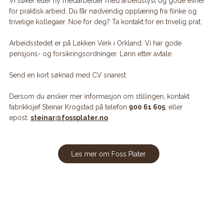
Vi søker etter ny medarbeider med arbeidslyst og gode evner
for praktisk arbeid. Du får nødvendig opplæring fra flinke og
trivelige kollegaer. Noe for deg? Ta kontakt for en trivelig prat.
Arbeidsstedet er på Løkken Verk i Orkland. Vi har gode
pensjons- og forsikringsordninger. Lønn etter avtale.
Send en kort søknad med CV snarest.
Dersom du ønsker mer informasjon om stillingen, kontakt
fabrikksjef Steinar Krogstad på telefon
900 61 605
, eller
epost:
steinar@fossplater.no
Les mer om Foss Plater